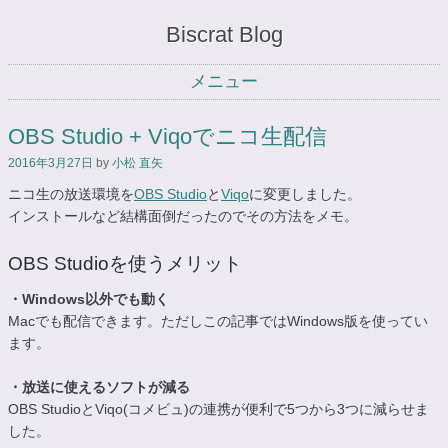
Biscrat Blog
メニュー
コンテンツへスキップ
OBS Studio + Viqoでニコ生配信
2016年3月27日
by
小松 直矢
ニコ生の放送環境を
OBS Studio
と
Viqo
に変更しました。
インストールなど結構面倒だったのでその方法をメモ。
OBS Studioを使うメリット
・Windows以外でも動く
Macでも配信できます。ただしこの記事ではWindows版を使ってい
ます。
・放送に使えるソフトが減る
OBS StudioとViqo(コメビュ)の連携が便利で5つから3つに減らせま
した。