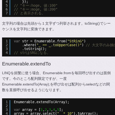
4
});
5
// "キー:hoge, 値:100"
6
// "キー:moge, 値:200"
7
// と表示される。
文字列の場合は先頭から１文字ずつ列挙されます。toString()でシー
ケンスを文字列に変換できます。
1
var
str = Enumerable.from(
"StRinG"
)
2
.where(
"_ == _.toUpperCase()"
) 
// 大文字のみ抽
3
.toString();
4
// strはSRGになる。
Enumerable.extendTo
LINQを頻繁に使う場合、Enumerable.fromを毎回呼び出すのは面倒
です。今のところ配列限定ですが、一度
Enumerable.extendTo(Array);を呼び出せば配列からselectなどの関
数を直接呼び出せるようになります。
1
Enumerable.extendTo(Array);
2
3
var
array = [
1
,
2
,
3
,
4
,
5
];
4
array = array.select(
"_ * 10"
).toArray();