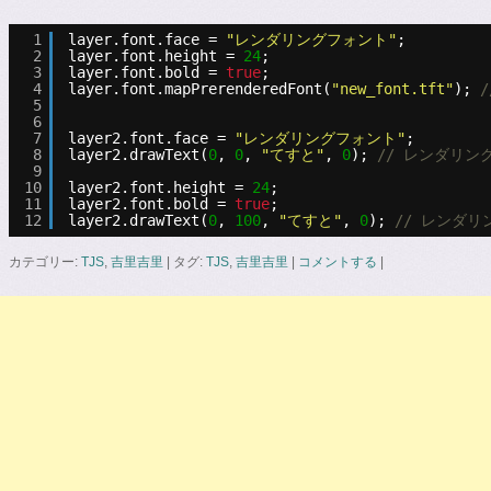
1
layer.font.face = 
"レンダリングフォント"
;
2
layer.font.height = 
24
;
3
layer.font.bold = 
true
;
4
layer.font.mapPrerenderedFont(
"new_font.tft"
); 
5
6
7
layer2.font.face = 
"レンダリングフォント"
;
8
layer2.drawText(
0
, 
0
, 
"てすと"
, 
0
); 
// レンダリ
9
10
layer2.font.height = 
24
;
11
layer2.font.bold = 
true
;
12
layer2.drawText(
0
, 
100
, 
"てすと"
, 
0
); 
// レンダ
カテゴリー:
TJS
,
吉里吉里
|
タグ:
TJS
,
吉里吉里
|
コメントする
|