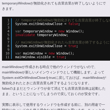
temporaryWindowが無効化されても吉里吉里が終了しないようにで
きます。
1
// temporaryWindowが無効化されても吉里吉里が終了
2
System.exitOnWindowClose = 
false
;
3
4
var
temporaryWindow = 
new
Window();
5
invalidate
temporaryWindow;
6
7
// mainWindowが無効化されたら吉里吉里が終了するように
8
System.exitOnWindowClose = 
true
;
9
10
var
mainWindow = 
new
Window();
11
mainWindow.visible = 
true
;
mainWindowが作成される時点で他のウィンドウがないので、
mainWindowが新しいメインウィンドウとして機能します。よって
System.exitOnWindowCloseをtrueに戻しておけば、mainWindowが
無効化されたときに吉里吉里も終了するようになります。
falseのままだとウィンドウが全て消えても吉里吉里自体は起動した
まま、ということになってしまうので戻しておくのが安全です。
実際に表示して使用するウィンドウを作成する前に、別の用途で一
時的にウィンドウを使う場合などに便利だと思います。ちょっとウ