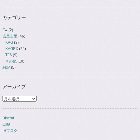
カテゴリー
C#
(2)
吉里吉里
(46)
KAG
(3)
KAGEX
(24)
TJS
(9)
その他
(10)
雑記
(5)
アーカイブ
ア
ー
カ
イ
Biscrat
ブ
Qiita
旧ブログ