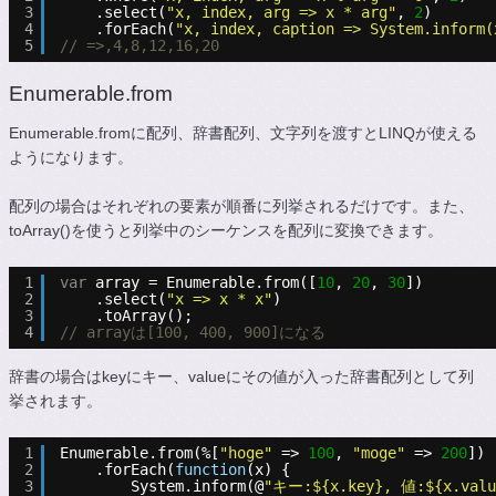
3
.select(
"x, index, arg => x * arg"
, 
2
)
4
.forEach(
"x, index, caption => System.inform(
5
// =>,4,8,12,16,20
Enumerable.from
Enumerable.fromに配列、辞書配列、文字列を渡すとLINQが使える
ようになります。
配列の場合はそれぞれの要素が順番に列挙されるだけです。また、
toArray()を使うと列挙中のシーケンスを配列に変換できます。
1
var
array = Enumerable.from([
10
, 
20
, 
30
])
2
.select(
"x => x * x"
)
3
.toArray();
4
// arrayは[100, 400, 900]になる
辞書の場合はkeyにキー、valueにその値が入った辞書配列として列
挙されます。
1
Enumerable.from(%[
"hoge"
=> 
100
, 
"moge"
=> 
200
])
2
.forEach(
function
(x) {
3
System.inform(@
"キー:${x.key}, 値:${x.valu