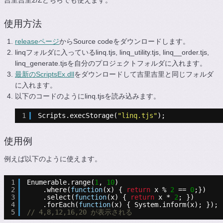
吉里吉里2/Zどちらでも使えます。
使用方法
releaseページ
からSource codeをダウンロードします。
linqフォルダに入っているlinq.tjs, linq_utility.tjs, linq__order.tjs,
linq_generate.tjsを自分のプロジェクトフォルダに入れます。
最新のScriptsEx.dll
をダウンロードして吉里吉里と同じフォルダ
に入れます。
以下のコードのようにlinq.tjsを読み込みます。
1
Scripts.execStorage(
"linq.tjs"
);
使用例
例えば以下のように使えます。
1
Enumerable.range(
1
, 
10
)
2
.where(
function
(x) { 
return
x % 
2
== 
0
;})
3
.select(
function
(x) { 
return
x * 
2
; })
4
.forEach(
function
(x) { System.inform(x); });
5
// 4,8,12,16,20 が表示される