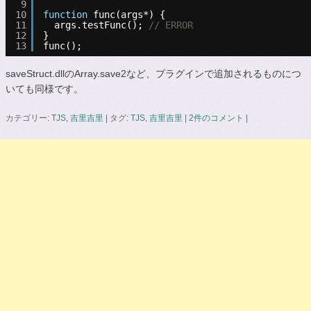
9
10
function
func(args*) {
11
args.testFunc(); 
// ERROR
12
}
13
func();
saveStruct.dllのArray.save2など、プラグインで追加されるものにつ
いても同様です。
カテゴリー:
TJS
,
吉里吉里
|
タグ:
TJS
,
吉里吉里
|
2件のコメント
|