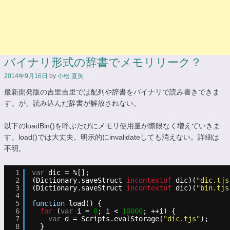
バイナリ形式の辞書でメモリリーク？
2014年9月16日
by
小松 直矢
最新開発版の吉里吉里では配列や辞書をバイナリで読み書きできま
す。が、読み込んだ辞書が解放されない。
以下のloadBin()を呼ぶたびにメモリ使用量が際限なく増えていきま
す。load()では大丈夫。明示的にinvalidateしても消えない。詳細は
不明。
1
var
dic = %[];
2
(Dictionary.saveStruct 
incontextof
dic)(
"dic.tjs
3
(Dictionary.saveStruct 
incontextof
dic)(
"bin.tjs
4
5
function
load() {
6
for
(
var
i = 
0
; i < 
10000
; ++i) {
7
var
d = Scripts.evalStorage(
"dic.tjs"
);
8
}