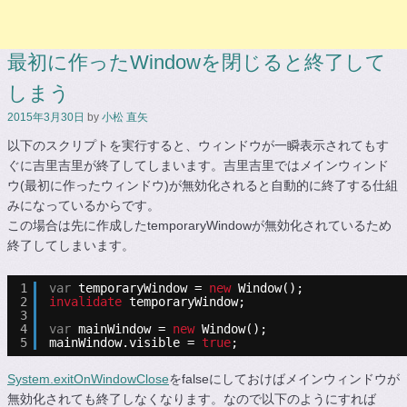
最初に作ったWindowを閉じると終了して
しまう
2015年3月30日
by
小松 直矢
以下のスクリプトを実行すると、ウィンドウが一瞬表示されてもす
ぐに吉里吉里が終了してしまいます。吉里吉里ではメインウィンド
ウ(最初に作ったウィンドウ)が無効化されると自動的に終了する仕組
みになっているからです。
この場合は先に作成したtemporaryWindowが無効化されているため
終了してしまいます。
1
var
temporaryWindow = 
new
Window();
2
invalidate
temporaryWindow;
3
4
var
mainWindow = 
new
Window();
5
mainWindow.visible = 
true
;
System.exitOnWindowClose
をfalseにしておけばメインウィンドウが
無効化されても終了しなくなります。なので以下のようにすれば