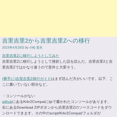
吉里吉里2から吉里吉里Zへの移行
2015年4月29日
by
小松 直矢
吉里吉里Zに移行しようとしてみた
吉里吉里Zに移行しようとして挫折した話を読んだ。吉里吉里2と吉
里吉里Zではかなり違うので意外と大変そう。
(勝手に)吉里吉里Z移行ガイド
はまず読んだ方がいいです。以下、こ
こに書いていない部分など。
・コンソールがない
github
にあるKrkr2Compatにtjsで書かれたコンソールがあります。
右にあるDownload ZIPボタンから吉里吉里Zのソースコードをダウ
ンロードできます。その中のscript/Krkr2Compat/フォルダが