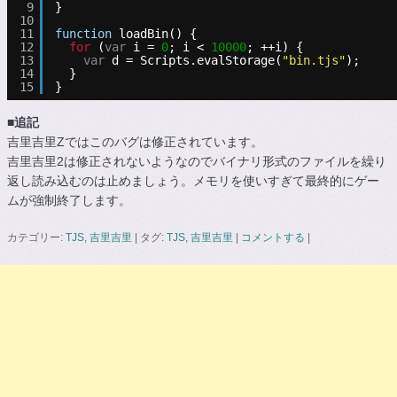
9
}
10
11
function
loadBin() {
12
for
(
var
i = 
0
; i < 
10000
; ++i) {
13
var
d = Scripts.evalStorage(
"bin.tjs"
);
14
}
15
}
■追記
吉里吉里Zではこのバグは修正されています。
吉里吉里2は修正されないようなのでバイナリ形式のファイルを繰り
返し読み込むのは止めましょう。メモリを使いすぎて最終的にゲー
ムが強制終了します。
カテゴリー:
TJS
,
吉里吉里
|
タグ:
TJS
,
吉里吉里
|
コメントする
|