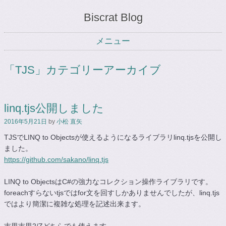
Biscrat Blog
メニュー
コンテンツへスキップ
「
TJS
」カテゴリーアーカイブ
linq.tjs公開しました
2016年5月21日
by
小松 直矢
TJSでLINQ to Objectsが使えるようになるライブラリlinq.tjsを公開し
ました。
https://github.com/sakano/linq.tjs
LINQ to ObjectsはC#の強力なコレクション操作ライブラリです。
foreachすらないtjsではfor文を回すしかありませんでしたが、linq.tjs
ではより簡潔に複雑な処理を記述出来ます。