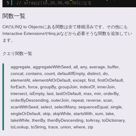
5
// arrayは[10,20,30,40,50]になる
関数一覧
C#のLINQ to Objectsにある関数は全て移植済みです。その他にも
Interactive Extensionsやlinq.jsなどから必要そうな関数を追加してい
ます。
クエリ関数一覧
aggregate, aggregateWithSeed, all, any, average, buffer,
concat, contains, count, defaultIfEmpty, distinct, do,
elementAt, elementAtOrDefault, except, first, firstOrDefault,
forEach, force, groupBy, groupJoin, indexOf, innerJoin,
intersect, isEmpty, last, lastOrDefault, max, min, orderBy,
orderByDescending, outerJoin, repeat, reverse, scan,
scanWithSeed, select, selectMany, sequenceEqual, single,
singleOrDefault, skip, skipWhile, startsWith, sum, take,
takeWhile, thenBy, thenByDescending, toArray, toDictionary,
toLookup, toString, trace, union, where, zip