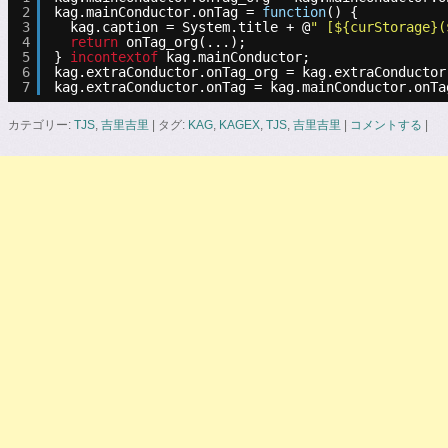
2
kag.mainConductor.onTag = 
function
() {
3
kag.caption = System.title + @
" [${curStorage}(
4
return
onTag_org(...);
5
} 
incontextof
kag.mainConductor;
6
kag.extraConductor.onTag_org = kag.extraConductor
7
kag.extraConductor.onTag = kag.mainConductor.onTa
カテゴリー:
TJS
,
吉里吉里
|
タグ:
KAG
,
KAGEX
,
TJS
,
吉里吉里
|
コメントする
|