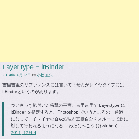
Layer.type = ltBinder
2014年10月13日
by
小松 直矢
吉里吉里のリファレンスには書いてませんがレイヤタイプには
ltBinderというのがあります。
ついさっき気付いた衝撃の事実。吉里吉里で Layer.type に
ltBinder を指定すると、Photoshop でいうところの「通過」
になって、子レイヤの合成処理が直接自分をスルーして親に
対して行われるようになる— わたなべごう (@wtnbgo)
2011, 12月 4