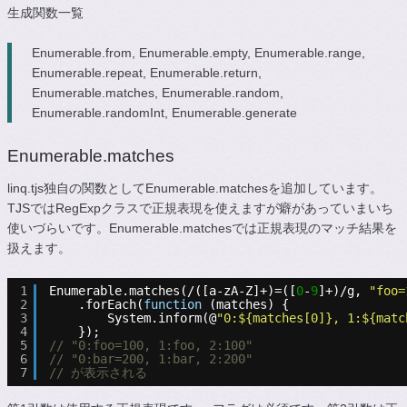
生成関数一覧
Enumerable.from, Enumerable.empty, Enumerable.range,
Enumerable.repeat, Enumerable.return,
Enumerable.matches, Enumerable.random,
Enumerable.randomInt, Enumerable.generate
Enumerable.matches
linq.tjs独自の関数としてEnumerable.matchesを追加しています。
TJSではRegExpクラスで正規表現を使えますが癖があっていまいち
使いづらいです。Enumerable.matchesでは正規表現のマッチ結果を
扱えます。
1
Enumerable.matches(/([a-zA-Z]+)=([
0
-
9
]+)/g, 
"foo=
2
.forEach(
function
(matches) {
3
System.inform(@
"0:${matches[0]}, 1:${matc
4
});
5
// "0:foo=100, 1:foo, 2:100"
6
// "0:bar=200, 1:bar, 2:200"
7
// が表示される