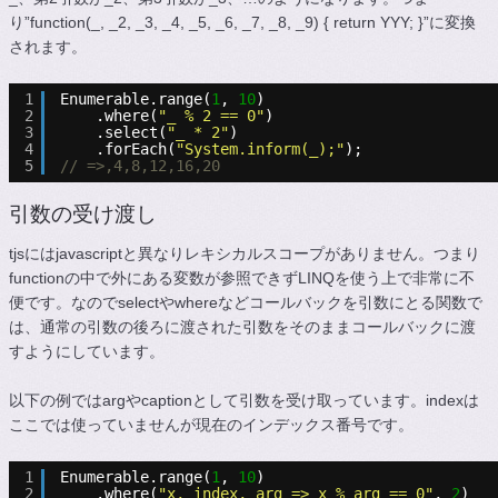
り”function(_, _2, _3, _4, _5, _6, _7, _8, _9) { return YYY; }”に変換
されます。
1
Enumerable.range(
1
, 
10
)
2
.where(
"_ % 2 == 0"
)
3
.select(
"_ * 2"
)
4
.forEach(
"System.inform(_);"
);
5
// =>,4,8,12,16,20
引数の受け渡し
tjsにはjavascriptと異なりレキシカルスコープがありません。つまり
functionの中で外にある変数が参照できずLINQを使う上で非常に不
便です。なのでselectやwhereなどコールバックを引数にとる関数で
は、通常の引数の後ろに渡された引数をそのままコールバックに渡
すようにしています。
以下の例ではargやcaptionとして引数を受け取っています。indexは
ここでは使っていませんが現在のインデックス番号です。
1
Enumerable.range(
1
, 
10
)
2
.where(
"x, index, arg => x % arg == 0"
, 
2
)