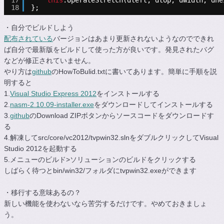
18
};
・自分でビルドしよう
配布されている
バージョンはあまり更新されないようなのでできれ
ば自分で最新版をビルドして使った方が良いです。発見されたバグ
などが修正されていません。
やり方は
github
のHowToBulid.txtに書いてあります。簡単に手順を説
明すると
1.
Visual Studio Express 2012
をインストールする
2.
nasm-2.10.09-installer.exe
をダウンロードしてインストールする
3.
github
のDownload ZIPボタンからソースコードをダウンロードす
る
4.解凍してsrc/core/vc2012/tvpwin32.slnをダブルクリックしてVisual
Studio 2012を起動する
5.メニューのビルド>ソリューションのビルドをクリックする
しばらく待つとbin/win32/フォルダにtvpwin32.exeができます
・移行する意味あるの？
新しい機能を使わないなら苦労するだけです。やめておきましょ
う。