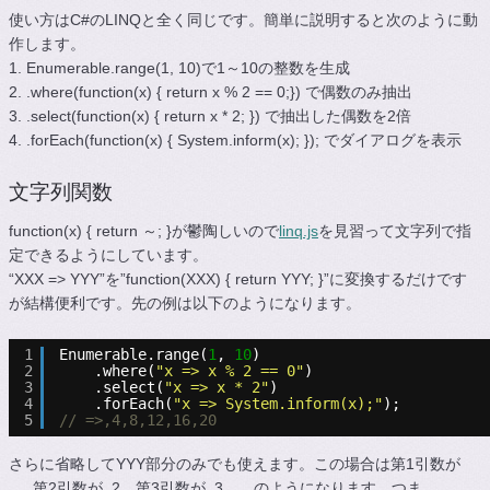
使い方はC#のLINQと全く同じです。簡単に説明すると次のように動
作します。
1. Enumerable.range(1, 10)で1～10の整数を生成
2. .where(function(x) { return x % 2 == 0;}) で偶数のみ抽出
3. .select(function(x) { return x * 2; }) で抽出した偶数を2倍
4. .forEach(function(x) { System.inform(x); }); でダイアログを表示
文字列関数
function(x) { return ～; }が鬱陶しいので
linq.js
を見習って文字列で指
定できるようにしています。
“XXX => YYY”を”function(XXX) { return YYY; }”に変換するだけです
が結構便利です。先の例は以下のようになります。
1
Enumerable.range(
1
, 
10
)
2
.where(
"x => x % 2 == 0"
)
3
.select(
"x => x * 2"
)
4
.forEach(
"x => System.inform(x);"
);
5
// =>,4,8,12,16,20
さらに省略してYYY部分のみでも使えます。この場合は第1引数が
_、第2引数が_2、第3引数が_3、…のようになります。つま