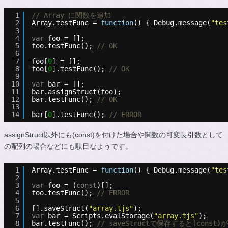
1
// Array に関数を追加
2
Array.testFunc = 
function
() { Debug.message(
"tes
3
4
var
foo = [];
5
foo.testFunc(); 
// OK
6
7
foo[
0
] = [];
8
foo[
0
].testFunc(); 
// OK
9
10
var
bar = [];
11
bar.assignStruct(foo);
12
bar.testFunc(); 
// OK
13
14
bar[
0
].testFunc(); 
// ERROR
assignStruct以外にも(const)を付けた場合や関数の可変長引数として
の配列の場合などにも駄目なようです。
1
Array.testFunc = 
function
() { Debug.message(
"tes
2
3
var
foo = (
const
)[];
4
foo.testFunc(); 
// ERROR
5
6
[].saveStruct(
"array.tjs"
);
7
var
bar = Scripts.evalStorage(
"array.tjs"
);
8
bar.testFunc(); 
// saveStructで保存すると(const)