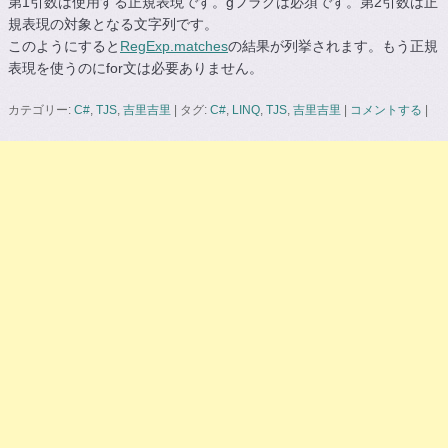
第1引数は使用する正規表現です。gフラグは必須です。第2引数は正
規表現の対象となる文字列です。
このようにすると
RegExp.matches
の結果が列挙されます。もう正規
表現を使うのにfor文は必要ありません。
カテゴリー:
C#
,
TJS
,
吉里吉里
|
タグ:
C#
,
LINQ
,
TJS
,
吉里吉里
|
コメントする
|