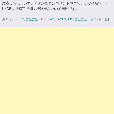
対応してほしいエディタがあればコメント欄まで。かぐや姫Studio、
KKDEは行指定で開く機能がないので無理です。
カテゴリー:
TJS
,
吉里吉里
|
タグ:
KAG
,
KAGEX
,
TJS
,
吉里吉里
|
コメントする
|