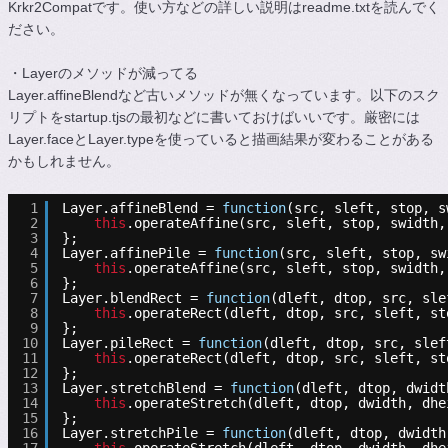
Krkr2Compatです。使い方などの詳しい説明はreadme.txtを読んでく
ださい。
・Layerのメソッドが減ってる
Layer.affineBlendなど古いメソッドが無くなっています。以下のスク
リプトをstartup.tjsの最初などに書いておけばいいです。厳密には
Layer.faceとLayer.typeを使っていると描画結果が変わることがある
かもしれません。
1
Layer.affineBlend = 
function
(src, sleft, stop, s
2
this
.operateAffine(src, sleft, stop, swidth,
3
};
4
Layer.affinePile = 
function
(src, sleft, stop, sw
5
this
.operateAffine(src, sleft, stop, swidth,
6
};
7
Layer.blendRect = 
function
(dleft, dtop, src, sle
8
this
.operateRect(dleft, dtop, src, sleft, st
9
};
10
Layer.pileRect = 
function
(dleft, dtop, src, slef
11
this
.operateRect(dleft, dtop, src, sleft, st
12
};
13
Layer.stretchBlend = 
function
(dleft, dtop, dwidt
14
this
.operateStretch(dleft, dtop, dwidth, dhe
15
};
16
Layer.stretchPile = 
function
(dleft, dtop, dwidth
17
this
.operateStretch(dleft, dtop, dwidth, dhe