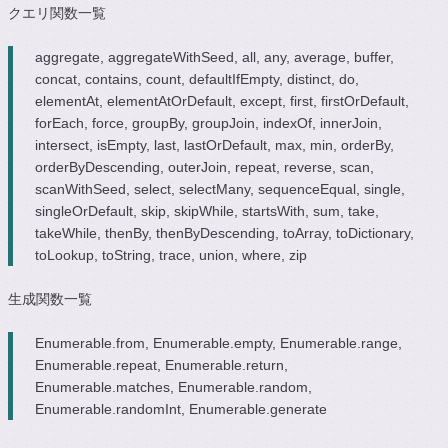
クエリ関数一覧
aggregate, aggregateWithSeed, all, any, average, buffer,
concat, contains, count, defaultIfEmpty, distinct, do,
elementAt, elementAtOrDefault, except, first, firstOrDefault,
forEach, force, groupBy, groupJoin, indexOf, innerJoin,
intersect, isEmpty, last, lastOrDefault, max, min, orderBy,
orderByDescending, outerJoin, repeat, reverse, scan,
scanWithSeed, select, selectMany, sequenceEqual, single,
singleOrDefault, skip, skipWhile, startsWith, sum, take,
takeWhile, thenBy, thenByDescending, toArray, toDictionary,
toLookup, toString, trace, union, where, zip
生成関数一覧
Enumerable.from, Enumerable.empty, Enumerable.range,
Enumerable.repeat, Enumerable.return,
Enumerable.matches, Enumerable.random,
Enumerable.randomInt, Enumerable.generate