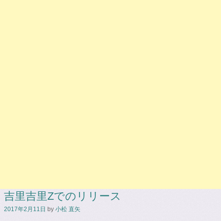
吉里吉里Zでのリリース
2017年2月11日
by
小松 直矢