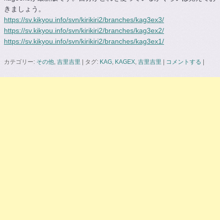
きましょう。
https://sv.kikyou.info/svn/kirikiri2/branches/kag3ex3/
https://sv.kikyou.info/svn/kirikiri2/branches/kag3ex2/
https://sv.kikyou.info/svn/kirikiri2/branches/kag3ex1/
カテゴリー:
その他
,
吉里吉里
|
タグ:
KAG
,
KAGEX
,
吉里吉里
|
コメントする
|