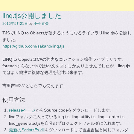
linq.tjs公開しました
2016年5月21日
by
小松 直矢
TJSでLINQ to Objectsが使えるようになるライブラリlinq.tjsを公開し
ました。
https://github.com/sakano/linq.tjs
LINQ to ObjectsはC#の強力なコレクション操作ライブラリです。
foreachすらないtjsではfor文を回すしかありませんでしたが、linq.tjs
ではより簡潔に複雑な処理を記述出来ます。
吉里吉里2/Zどちらでも使えます。
使用方法
releaseページ
からSource codeをダウンロードします。
linqフォルダに入っているlinq.tjs, linq_utility.tjs, linq__order.tjs,
linq_generate.tjsを自分のプロジェクトフォルダに入れます。
最新のScriptsEx.dll
をダウンロードして吉里吉里と同じフォルダ