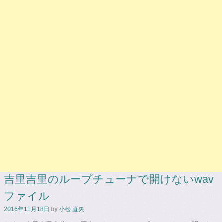
吉里吉里のループチューナで開けないwav
ファイル
2016年11月18日
by
小松 直矢