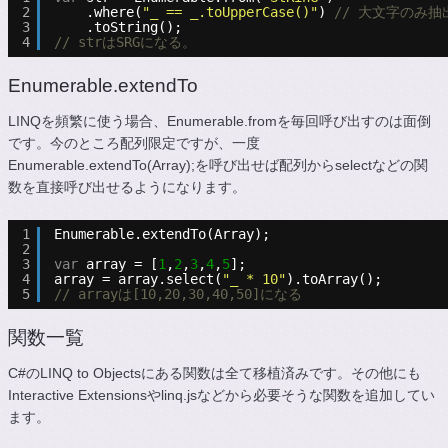
2
.where(
"_ == _.toUpperCase()"
) 
// 大文字のみ抽
3
.toString();
4
// strはSRGになる。
Enumerable.extendTo
LINQを頻繁に使う場合、Enumerable.fromを毎回呼び出すのは面倒
です。今のところ配列限定ですが、一度
Enumerable.extendTo(Array);を呼び出せば配列からselectなどの関
数を直接呼び出せるようになります。
1
Enumerable.extendTo(Array);
2
3
var
array = [
1
,
2
,
3
,
4
,
5
];
4
array = array.select(
"_ * 10"
).toArray();
5
// arrayは[10,20,30,40,50]になる
関数一覧
C#のLINQ to Objectsにある関数は全て移植済みです。その他にも
Interactive Extensionsやlinq.jsなどから必要そうな関数を追加してい
ます。