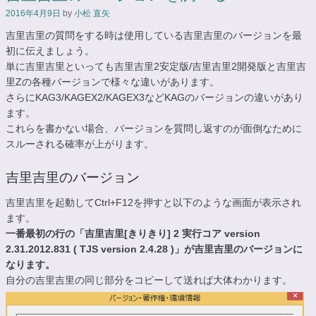
2016年4月9日
by
小松 直矢
吉里吉里の質問をする時は使用している吉里吉里のバージョンを最
初に伝えましょう。
単に吉里吉里といっても吉里吉里2安定版/吉里吉里2開発版と吉里吉
里Zの各種バージョンで様々な違いがあります。
さらにKAG3/KAGEX2/KAGEX3などKAGのバージョンの違いがあり
ます。
これらを書かない場合、バージョンを質問し返すのが面倒なために
スルーされる確率が上がります。
吉里吉里のバージョン
吉里吉里を起動してCtrl+F12を押すと以下のような画面が表示され
ます。
一番最初の行の「吉里吉里[きりきり] 2 実行コア version
2.31.2012.831 ( TJS version 2.4.28 )」が吉里吉里のバージョンに
なります。
自分の吉里吉里の同じ部分をコピーして送れば大体わかります。