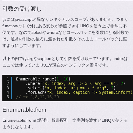
引数の受け渡し
tjsにはjavascriptと異なりレキシカルスコープがありません。つまり
functionの中で外にある変数が参照できずLINQを使う上で非常に不
便です。なのでselectやwhereなどコールバックを引数にとる関数で
は、通常の引数の後ろに渡された引数をそのままコールバックに渡
すようにしています。
以下の例ではargやcaptionとして引数を受け取っています。indexは
ここでは使っていませんが現在のインデックス番号です。
1
Enumerable.range(
1
, 
10
)
2
.where(
"x, index, arg => x % arg == 0"
, 
2
)
3
.select(
"x, index, arg => x * arg"
, 
2
)
4
.forEach(
"x, index, caption => System.inform(
5
// =>,4,8,12,16,20
Enumerable.from
Enumerable.fromに配列、辞書配列、文字列を渡すとLINQが使える
ようになります。