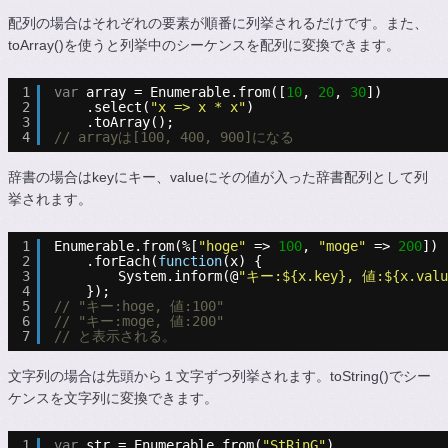
配列の場合はそれぞれの要素が順番に列挙されるだけです。また、
toArray()を使うと列挙中のシーケンスを配列に変換できます。
1
var
array = Enumerable.from([
10
, 
20
, 
30
])
2
.select(
"x => x * x"
)
3
.toArray();
4
// arrayは[100, 400, 900]になる
辞書の場合はkeyにキー、valueにその値が入った辞書配列として列
挙されます。
1
Enumerable.from(%[
"hoge"
=> 
100
, 
"moge"
=> 
200
])
2
.forEach(
function
(x) {
3
System.inform(@
"キー:${x.key}, 値:${x.valu
4
});
5
// "キー:hoge, 値:100"
6
// "キー:moge, 値:200"
7
// と表示される。
文字列の場合は先頭から１文字ずつ列挙されます。toString()でシー
ケンスを文字列に変換できます。
1
var
str = Enumerable.from(
"StRinG"
)