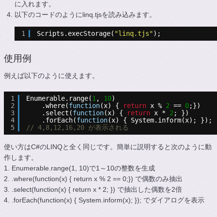
に入れます。
以下のコードのようにlinq.tjsを読み込みます。
1
Scripts.execStorage(
"linq.tjs"
);
使用例
例えば以下のように使えます。
1
Enumerable.range(
1
, 
10
)
2
.where(
function
(x) { 
return
x % 
2
== 
0
;})
3
.select(
function
(x) { 
return
x * 
2
; })
4
.forEach(
function
(x) { System.inform(x); });
5
// 4,8,12,16,20 が表示される
使い方はC#のLINQと全く同じです。簡単に説明すると次のように動
作します。
1. Enumerable.range(1, 10)で1～10の整数を生成
2. .where(function(x) { return x % 2 == 0;}) で偶数のみ抽出
3. .select(function(x) { return x * 2; }) で抽出した偶数を2倍
4. .forEach(function(x) { System.inform(x); }); でダイアログを表示