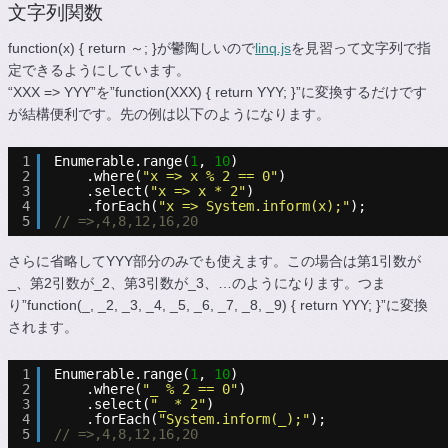
文字列関数
function(x) { return ～; }が鬱陶しいので
linq.js
を見習って文字列で指
定できるようにしています。
“XXX => YYY”を”function(XXX) { return YYY; }”に変換するだけです
が結構便利です。先の例は以下のようになります。
1
Enumerable.range(
1
, 
10
)
2
.where(
"x => x % 2 == 0"
)
3
.select(
"x => x * 2"
)
4
.forEach(
"x => System.inform(x);"
);
5
// =>,4,8,12,16,20
さらに省略してYYY部分のみでも使えます。この場合は第1引数が
_、第2引数が_2、第3引数が_3、…のようになります。つま
り”function(_, _2, _3, _4, _5, _6, _7, _8, _9) { return YYY; }”に変換
されます。
1
Enumerable.range(
1
, 
10
)
2
.where(
"_ % 2 == 0"
)
3
.select(
"_ * 2"
)
4
.forEach(
"System.inform(_);"
);
5
// =>,4,8,12,16,20