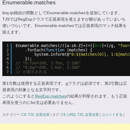
Enumerable.matches
linq.tjs独自の関数としてEnumerable.matchesを追加しています。
TJSではRegExpクラスで正規表現を使えますが癖があっていまいち
使いづらいです。Enumerable.matchesでは正規表現のマッチ結果を
扱えます。
1
Enumerable.matches(/([a-zA-Z]+)=([
0
-
9
]+)/g, 
"foo=
2
.forEach(
function
(matches) {
3
System.inform(@
"0:${matches[0]}, 1:${matc
4
});
5
// "0:foo=100, 1:foo, 2:100"
6
// "0:bar=200, 1:bar, 2:200"
7
// が表示される
第1引数は使用する正規表現です。gフラグは必須です。第2引数は正
規表現の対象となる文字列です。
このようにすると
RegExp.matches
の結果が列挙されます。もう正規
表現を使うのにfor文は必要ありません。
カテゴリー:
C#
,
TJS
,
吉里吉里
|
タグ:
C#
,
LINQ
,
TJS
,
吉里吉里
|
コメントする
|