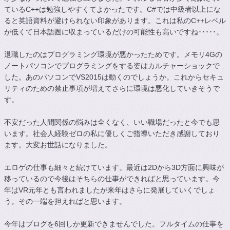
ているC++は勉強しやすくてよかったです。C#では中級者以上にな
ると英語資料が避けられない印象があります。これは私のC++レベル
が低くて日本語圏に収まっているだけの可能性も高いですね･････。
退職したのはプログラミング環境が悪かったためです。メモリ4Gの
ノートパソコンでプログラミングをする姿はカルチャーショックで
した。あのパソコンでVS2015は動くのでしょうか。これからセキュ
リティのための禁止事項が増えてさらに環境は悪化していきそうで
す。
不安だった人間関係の悩みは全くなく、いい職場だったと今でも思
います。社会人経験ゼロの私に優しくご指導いただき感謝しており
ます。大変お世話になりました。
エロゲの仕事も細々と続けています。最近は2Dから3D方面に興味が
移っているので今後はそちらの仕事ができればと思っています。今
年はVR元年とも言われましたが来年はさらに発展していくでしょ
う。その一端を担えればと思います。
今年はブログを6回しか更新できませんでした。フルタイムの仕事を