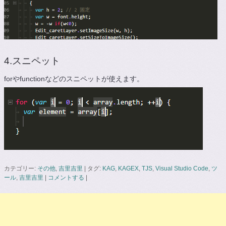
4.スニペット
forやfunctionなどのスニペットが使えます。
カテゴリー:
その他
,
吉里吉里
|
タグ:
KAG
,
KAGEX
,
TJS
,
Visual Studio Code
,
ツ
ール
,
吉里吉里
|
コメントする
|