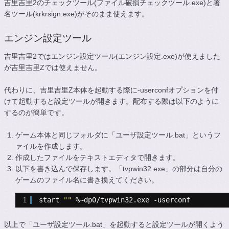
吉里吉里2のチェックツール(ファイル破損チェックツール.exe)と署
名ツール(krkrsign.exe)がそのまま使えます。
エンジン設定ツール
吉里吉里2ではエンジン設定ツール(エンジン設定.exe)が使えました
が吉里吉里Zでは使えません。
代わりに、吉里吉里Z本体を起動する際に-userconfオプションを付
けて起動すると設定ツールが開きます。配布する際は以下のように
するのが簡単です。
ゲーム本体と同じフォルダに「ユーザ設定ツール.bat」というフ
ァイルを作成します。
作成したファイルをテキストエディタで開きます。
以下を書き込んで保存します。「tvpwin32.exe」の部分は自分の
ゲームのファイル名に書き換えてください。
1
start 
""
%~dp0
/tvpwin32
.exe -userconf
以上で「ユーザ設定ツール.bat」を起動すると設定ツールが開くよう